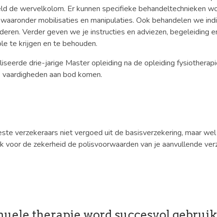
eeld de wervelkolom. Er kunnen specifieke behandeltechnieken w
aaronder mobilisaties en manipulaties. Ook behandelen we indi
deren. Verder geven we je instructies en adviezen, begeleiding 
le te krijgen en te behouden.
iseerde drie-jarige Master opleiding na de opleiding fysiotherapi
e vaardigheden aan bod komen.
te verzekeraars niet vergoed uit de basisverzekering, maar wel 
eck voor de zekerheid de polisvoorwaarden van je aanvullende ver
uele therapie word succesvol gebruikt 