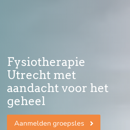
Fysiotherapie
Utrecht met
Betrokken. Hands-
Betrokken. Hands-
aandacht voor het
on. Persoonlijk.
on. Persoonlijk.
geheel
Aanmelden groepsles
Aanmelden groepsles
Aanmelden groepsles