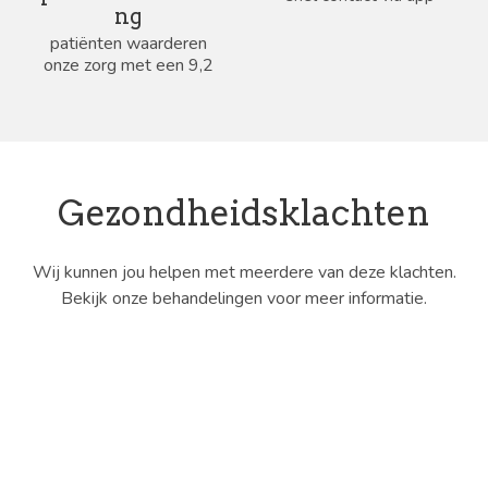
ng
patiënten waarderen
onze zorg met een 9,2
Gezondheidsklachten
Wij kunnen jou helpen met meerdere van deze klachten.
Bekijk onze behandelingen voor meer informatie.
Kaakfysiotherapie
Frozen shoulder
Lage rugpijn
Ademhaling
KANS (RSI)
Hand- en polsletsel