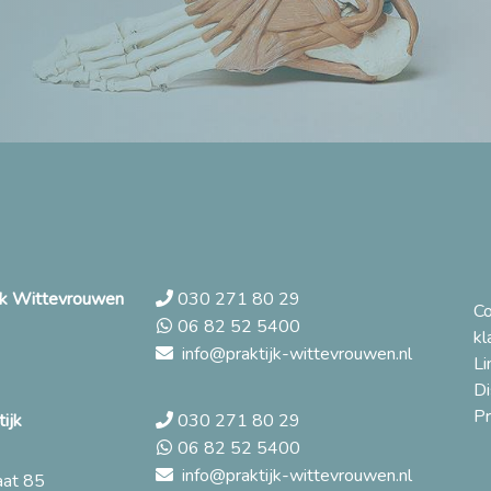
ijk Wittevrouwen
030 271 80 29
C
06 82 52 5400
kl
info@praktijk-wittevrouwen.nl
Li
Di
Pr
ijk
030 271 80 29
06 82 52 5400
info@praktijk-wittevrouwen.nl
aat 85