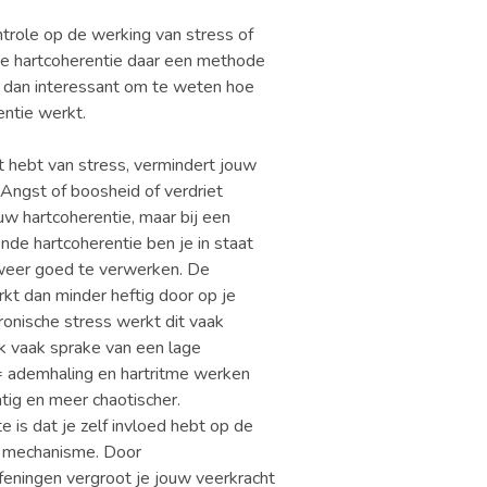
trole op de werking van stress of
 je hartcoherentie daar een methode
is dan interessant om te weten hoe
entie werkt.
t hebt van stress, vermindert jouw
 Angst of boosheid of verdriet
w hartcoherentie, maar bij een
de hartcoherentie ben je in staat
weer goed te verwerken. De
kt dan minder heftig door op je
ronische stress werkt dit vaak
ok vaak sprake van een lage
= ademhaling en hartritme werken
tig en meer chaotischer.
e is dat je zelf invloed hebt op de
t mechanisme. Door
eningen vergroot je jouw veerkracht