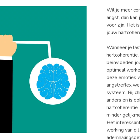
Wil je meer con
angst, dan kan
voor zijn. Het 
jouw hartcoher
Wanneer je las
hartcoherentie.
beïnvloeden jou
optimaal werken
deze emoties 
angstreflex wer
systeem. Bij ch
anders en is o
hartcoherentie
minder gelijkma
Het interessant
werking van di
ademhalingsoef