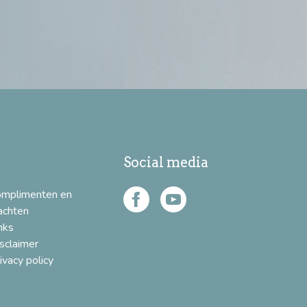
Social media
omplimenten en
achten
nks
sclaimer
ivacy policy