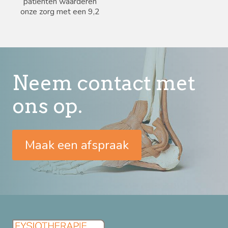
patiënten waarderen
onze zorg met een 9,2
Neem contact met
ons op.
Maak een afspraak